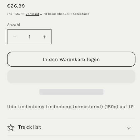
Normaler
€26,99
Preis
inkl. MwSt.
Versand
wird beim Checkout berechnet
Anzahl
Verringere
Erhöhe
die
die
Menge
Menge
für
für
In den Warenkorb legen
Lindenberg
Lindenberg
(Remastered)
(Remastered)
LP
LP
Udo Lindenberg: Lindenberg (remastered) (180g) auf LP
Tracklist